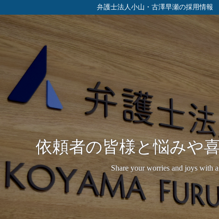
弁護士法人小山・古澤早瀬の採用情報
らを律して人や社会に貢献し
依頼者の皆様と悩みや
弁護士を募集し
e yourself and contribute to people and society,
Share your worries and joys with al
recruiting lawyers