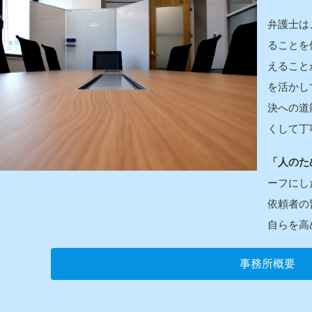
弁護士は
ることを
えること
を活かし
決への道
くして丁
「人のた
ーフにし
依頼者の
自らを高
事務所概要