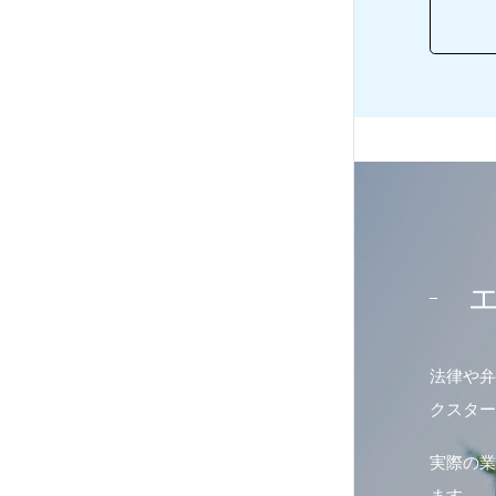
法律や弁
クスター
実際の業
ます。